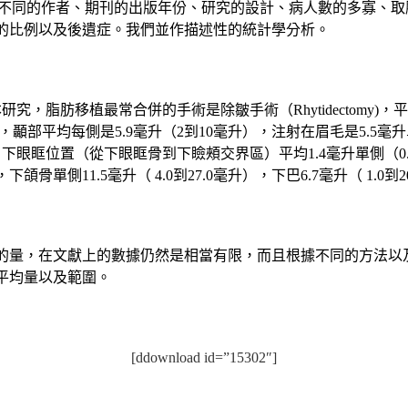
來分析如不同的作者、期刊的出版年份、研究的設計、病人數的多寡
的比例以及後遺症。我們並作描述性的統計學分析。
究，脂肪移植最常合併的手術是除皺手術（Rhytidectomy)，平均
顳部平均每側是5.9毫升（2到10毫升），注射在眉毛是5.5毫升單側
），下眼眶位置（從下眼眶骨到下瞼頰交界區）平均1.4毫升單側（0.9到
下頜骨單側11.5毫升（ 4.0到27.0毫升），下巴6.7毫升（ 1.0到2
的量，在文獻上的數據仍然是相當有限，而且根據不同的方法以
平均量以及範圍。
[ddownload id=”15302″]