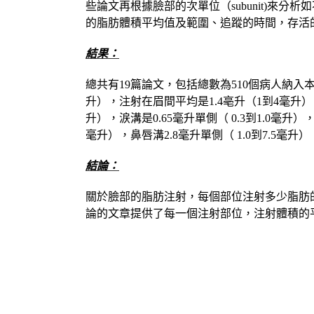
些論文再根據臉部的次單位（subunit)
的脂肪體積平均值及範圍、追蹤的時間，存活
結果：
總共有19篇論文，包括總數為510個病人納入本研
升），注射在眉間平均是1.4亳升（1到4毫升），
升），涙溝是0.65毫升單側（ 0.3到1.0毫升
毫升），鼻唇溝2.8毫升單側（ 1.0到7.5毫升），
結論：
關於臉部的脂肪注射，每個部位注射多少脂肪
論的文章提供了每一個注射部位，注射體積的