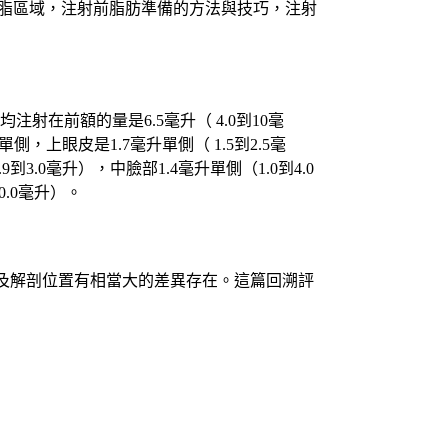
、取脂區域，注射前脂肪準備的方法與技巧，注射
注射在前額的量是6.5毫升（ 4.0到10毫
，上眼皮是1.7毫升單側（ 1.5到2.5毫
3.0毫升），中臉部1.4毫升單側（1.0到4.0
0.0毫升）。
及解剖位置有相當大的差異存在。這篇回溯評