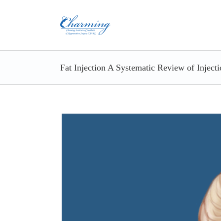
Skip
to
content
Fat Injection A Systematic Review of Inject
View
Larger
Image