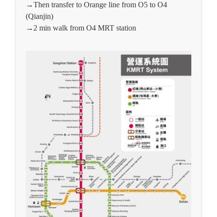
→Then transfer to Orange line from O5 to O4
(Qianjin)
→2 min walk from O4 MRT station