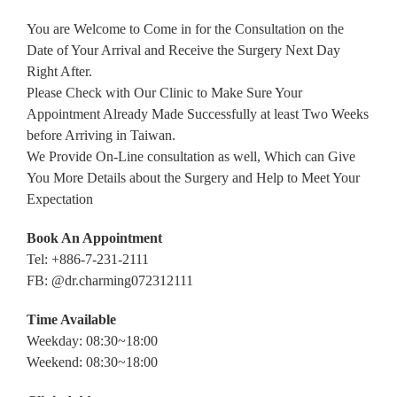
You are Welcome to Come in for the Consultation on the
Date of Your Arrival and Receive the Surgery Next Day
Right After.
Please Check with Our Clinic to Make Sure Your
Appointment Already Made Successfully at least Two Weeks
before Arriving in Taiwan.
We Provide On-Line consultation as well, Which can Give
You More Details about the Surgery and Help to Meet Your
Expectation
Book An Appointment
Tel: +886-7-231-2111
FB: @dr.charming072312111
Time Available
Weekday: 08:30~18:00
Weekend: 08:30~18:00