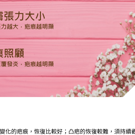
變化的疤痕，恢復比較好；凸疤的恢復較難，須持續