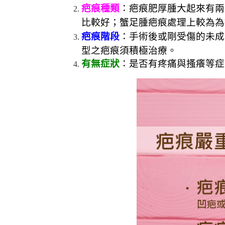
疤痕種類
：疤痕肥厚腫大起來有兩
比較好；蟹足腫疤痕處理上較為為
疤痕階段
：手術後或剛受傷的未成
型之疤痕須積極治療。
有無症狀
：是否有疼痛與搔癢等症