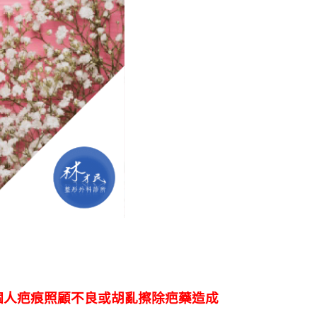
個人疤痕照顧不良或胡亂擦除疤藥造成