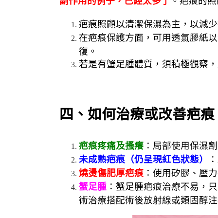
副作用的例子，已經太多了
。疤痕的照
疤痕照顧以清潔保濕為主，以減少
在疤痕保護方面，可用透氣膠紙以
復。
若是有蟹足腫體質，須積極觀察，
四、如何治療或改善疤痕
疤痕疼痛及搔癢
：局部使用保濕劑
未成熟疤痕（仍呈現紅色狀態）
：
燒燙傷肥厚疤痕
：使用矽膠、壓力
蟹足腫
：蟹足腫疤痕治療不易，只
術治療搭配術後放射線或類固醇注