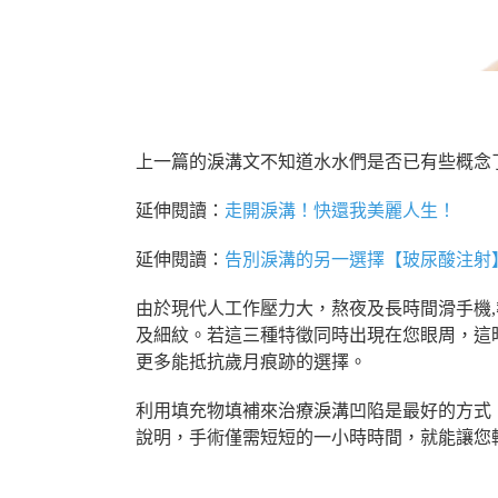
告別惱人淚溝，簡單脂肪移植，一小時後說掰
上一篇的淚溝文不知道水水們是否已有些概念了呢
延伸閱讀：
走開淚溝！快還我美麗人生！
延伸閱讀：
告別淚溝的另一選擇【玻尿酸注射
由於現代人工作壓力大，熬夜及長時間滑手機
及細紋。若這三種特徵同時出現在您眼周，這
更多能抵抗歲月痕跡的選擇。
利用填充物填補來治療淚溝凹陷是最好的方式
說明，手術僅需短短的一小時時間，就能讓您