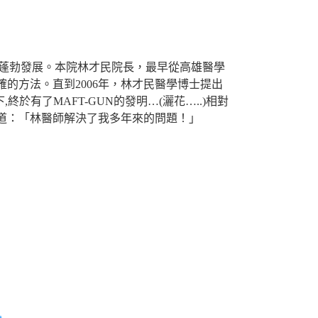
術慢慢蓬勃發展。本院林才民院長，最早從高雄醫學
的方法。直到2006年，林才民醫學博士提出
力支持下,終於有了MAFT-GUN的發明…(灑花…..)相對
道：「林醫師解決了我多年來的問題！」