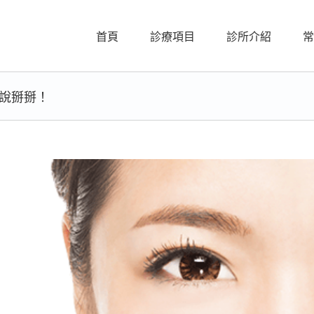
首頁
診療項目
診所介紹
常
說掰掰！