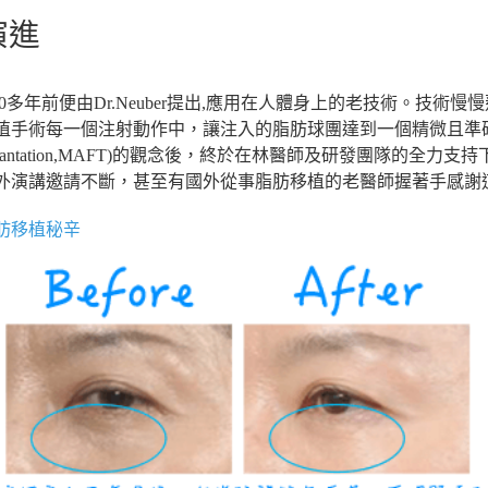
演進
0多年前便由Dr.Neuber提出,應用在人體身上的老技術。技
植手術每一個注射動作中，讓注入的脂肪球團達到一個精微且準確
 Transplantation,MAFT)的觀念後，終於在林醫師及研發團隊的全
外演講邀請不斷，甚至有國外從事脂肪移植的老醫師握著手感謝
肪移植秘辛