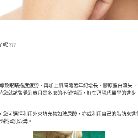
掰！
 ???
】
,導致眼睛過度疲勞，再加上肌膚隨著年紀增長，膠原蛋白流失
時您就該警覺到歲月是多麼的不留情面，好在拜現代醫學的進步
，您可選擇利用外來填充物如玻尿酸，亦或利用自己的脂肪來進
輕鬆揮別淚溝。