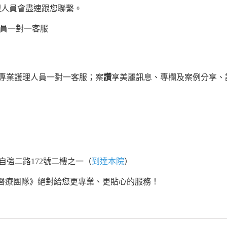
理人員會盡速跟您聯繫。
員一對一客服
專業護理人員一對一客服；案
讚
享美麗訊息、專欄及案例分享、
金區自強二路172號二樓之一（
到達本院
）
 《醫療團隊》絕對給您更專業、更貼心的服務！