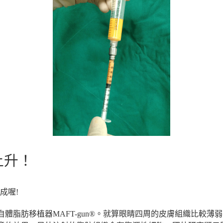
上升！
成喔!
體脂肪移植器MAFT-gun®。就算眼睛四周的皮膚組織比較