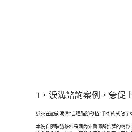
1，淚溝諮詢案例，急促
近來在諮詢淚溝”自體脂肪移植”手術的就佔了8
本院自體脂肪移植是國內外醫師所推薦的精微自