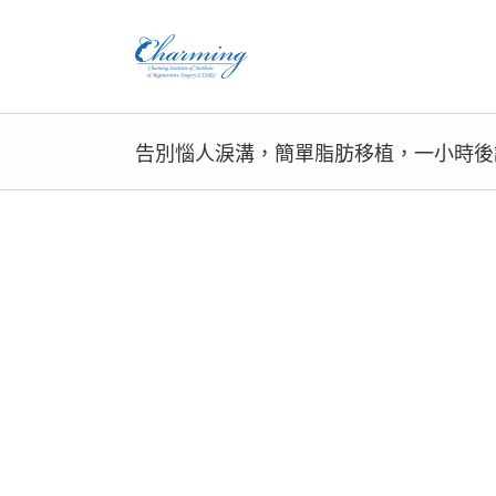
Skip
to
content
告別惱人淚溝，簡單脂肪移植，一小時後
View
Larger
Image