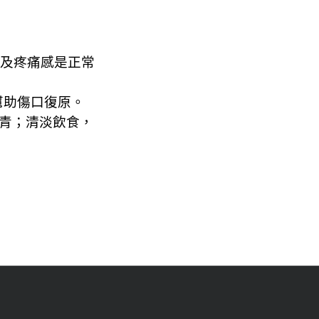
脹及疼痛感是正常
幫助傷口復原。
瘀青；清淡飲食，