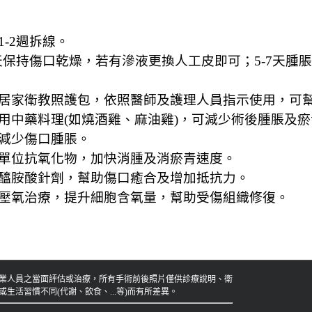
1-2週拆線。
3天保持傷口乾燥，若有滲液更換人工皮即可；5-7天腫
居家衛教照護包，依照醫師及護理人員指示使用，可
用中藥料理(如燒酒雞、麻油雞)，可減少術後腫脹及
減少傷口腫脹。
單位抗氧化物，加快消腫及消瘀青速度。
醯胺酸針劑，幫助傷口癒合及增加抵抗力。
壓氧治療，提升細胞含氧量，幫助受傷組織修復。
業人員之當面評估或治療，所有手術前後照片僅供診療說明、衛
活習慣不同(代謝、飲食、...等)而有所差異。