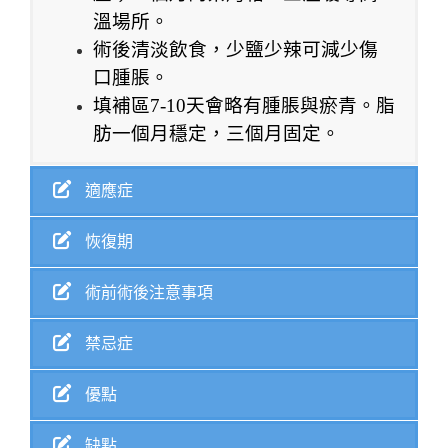
溫場所。
術後清淡飲食，少鹽少辣可減少傷
口腫脹。
填補區7-10天會略有腫脹與瘀青。脂
肪一個月穩定，三個月固定。
適應症
恢復期
術前術後注意事項
禁忌症
優點
缺點