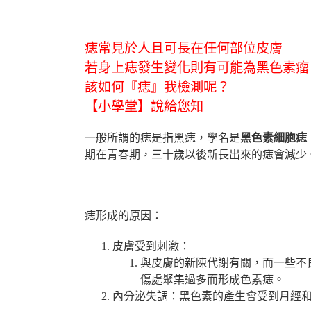
【小學堂】為什麼皮膚會長出黑黑的『痣』？
痣常見於人且可長在任何部位皮膚
若身上痣發生變化則有可能為黑色素瘤
該如何『痣』我檢測呢？
【小學堂】說給您知
一般所謂的痣是指黑痣，學名是
黑色素細胞痣
期在青春期，三十歲以後新長出來的痣會減少
痣形成的原因：
皮膚受到刺激：
與皮膚的新陳代謝有關，而一些不
傷處聚集過多而形成色素痣。
內分泌失調：黑色素的產生會受到月經