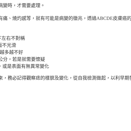
病變時，才需要處理。
有痛、燒灼感等，就有可能是病變的徵兆，透過ABCDE皮膚癌
上下左右不對稱
表面不光滑
顏色越多越不好
0.6公分，若是就需要懷疑
的凸起，或是表面有無異常變化
來，務必記得觀察痣的樣貌及變化，從自我檢測做起，以利早期