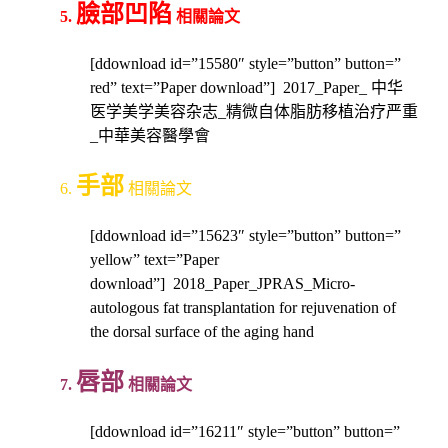
臉部凹陷
5.
相關論文
[ddownload id=”15580″ style=”button” button=”
red” text=”Paper download”] 2017_Paper_ 中华
医学美学美容杂志_精微自体脂肪移植治疗严重
_中華美容醫學會
手部
6.
相關論文
[ddownload id=”15623″ style=”button” button=”
yellow” text=”Paper
download”] 2018_Paper_JPRAS_Micro-
autologous fat transplantation for rejuvenation of
the dorsal surface of the aging hand
唇部
7.
相關論文
[ddownload id=”16211″ style=”button” button=”