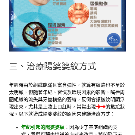
三、治療陽婆婆紋方式
年輕時由於組織飽滿且富含彈性，就算有紋路也不至於
太明顯，但隨著年紀、習慣及環境因素的影響，嘴唇周
圍組織的流失與牙齒構造的萎縮，反倒會讓皺紋明顯浮
現出來，尤其是上妝上口紅時，常常出現
卡卡
的尷尬狀
況。以下就造成陽婆婆紋的原因來建議治療方式：
年紀引起的陽婆婆紋
：因為少了基底組織的支
撐，我們可藉由填補的方式來改善，將凹陷下去