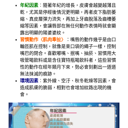
年紀因素
：
隨著年紀的增長，皮膚會越變越薄且
乾，尤其是停經後情況更明顯，再者皮下脂肪萎
縮、真皮層彈力流失，再加上牙齒脫落及齒槽萎
縮等因素，會讓唇部在無任何動作表情時就會顯
露出明顯的陽婆婆紋。
習慣動作〈肌肉牽扯〉
：嘴唇的動作幾乎是由口
輪匝肌在控制，就像是束口袋的繩子一樣，控制
嘴巴的閉合。喜歡嘟嘴、抿嘴、抽菸、習慣用大
吸管喝飲料或是含住寶特瓶喝飲料者，這些習慣
性的動作在經年類月下來，勢必會刻劃出一道道
無法抹滅的痕跡。
環境因素
：
紫外線、空汙、秋冬乾燥等因素，會
造成肌膚的脆弱，相對也會增加紋路出現的機
會。