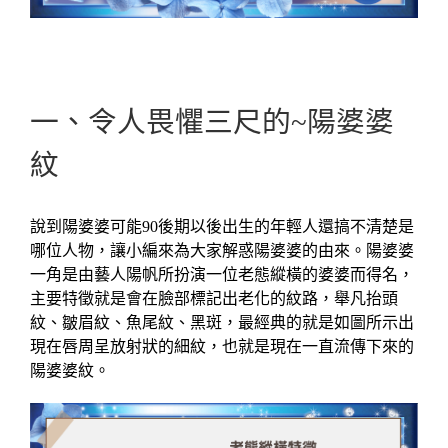
【嘟嘴~也不洩露年紀】
一、令人畏懼三尺的~陽婆婆
紋
說到陽婆婆可能90後期以後出生的年輕人還搞不清楚是
哪位人物，讓小編來為大家解惑陽婆婆的由來。陽婆婆
一角是由藝人陽帆所扮演一位老態縱橫的婆婆而得名，
主要特徵就是會在臉部標記出老化的紋路，舉凡抬頭
紋、皺眉紋、魚尾紋、黑斑，最經典的就是如圖所示出
現在唇周呈放射狀的細紋，也就是現在一直流傳下來的
陽婆婆紋。