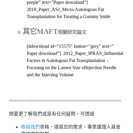
purple” text=”Paper download”]
2018_Paper_ASJ_Micro-Autologous Fat
Transplantation for Treating a Gummy Smile
其它MAFT
8.
相關研究論文
[ddownload id=”15575″ button=”grey” text=”
Paper download”] 2012_Paper_IPRAS_Influential
Factors in Autologous Fat Transplantation –
Focusing on the Lumen Size ofInjection Needle
and the Injecting Volume
==========================================
想要更了解我們或是有任何疑問，可透過
聯絡我們
表格，填寫您的需求，專業護理人員會