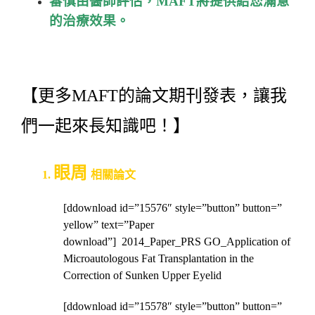
審慎由醫師評估，MAFT將提供給您滿意
的治療效果。
【更多MAFT的論文期刊發表，讓我
們一起來長知識吧！】
眼周
1.
相關論文
[ddownload id=”15576″ style=”button” button=”
yellow” text=”Paper
download”] 2014_Paper_PRS GO_Application of
Microautologous Fat Transplantation in the
Correction of Sunken Upper Eyelid
[ddownload id=”15578″ style=”button” button=”