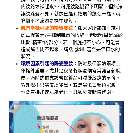
的紋路填補起來?，可讓紋路變得不明顯，但無法
讓紋路變不見，就像已經有摺痕的紙張一樣，就
算攤平摺痕還是存在那般。
肌肉牽扯引起的陽婆婆紋
：如大家所熟知可施打
肉毒桿菌素?來抑制肌肉的收縮，但因唇周是屬於
比較”精密”的部分，若一個施打不小心，可能會
造成嘴巴閉不起來，講話”露風”甚至是流口水的
狀況。
環境因素引起的陽婆婆紋
：防曬及保濕這兩項工
作格外重要，尤其是秋冬乾燥氣候常常讓唇部脫
皮，適時的補充護唇保養品可減緩紋路的早發。
紫外線不只讓皮膚變黑，或是讓傷口顏色沉澱，
也會直接加速肌膚老化、減緩皮膚新陳代謝。