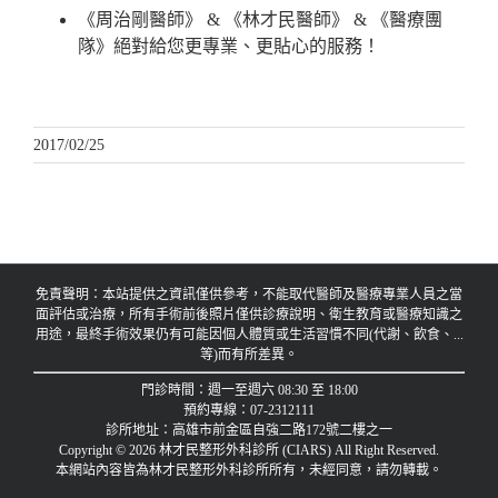
《周治剛醫師》 & 《林才民醫師》 & 《醫療團
隊》絕對給您更專業、更貼心的服務！
2017/02/25
免責聲明：本站提供之資訊僅供參考，不能取代醫師及醫療專業人員之當
面評估或治療，所有手術前後照片僅供診療說明、衛生教育或醫療知識之
用途，最終手術效果仍有可能因個人體質或生活習慣不同(代謝、飲食、...
等)而有所差異。
門診時間：週一至週六 08:30 至 18:00
預約專線：07-2312111
診所地址：高雄市前金區自強二路172號二樓之一
Copyright © 2026 林才民整形外科診所 (CIARS) All Right Reserved.
本網站內容皆為林才民整形外科診所所有，未經同意，請勿轉載。