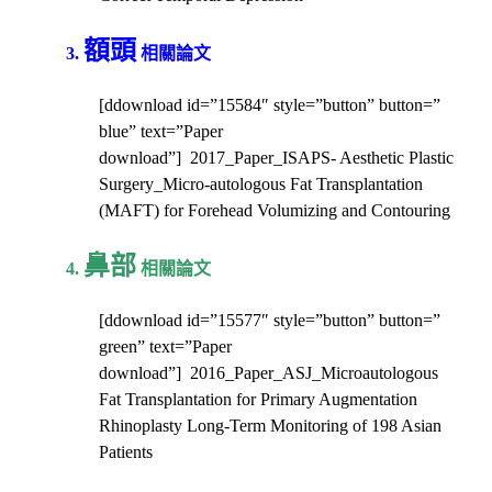
額頭
3.
相關論文
[ddownload id=”15584″ style=”button” button=”
blue” text=”Paper
download”] 2017_Paper_ISAPS- Aesthetic Plastic
Surgery_Micro-autologous Fat Transplantation
(MAFT) for Forehead Volumizing and Contouring
鼻部
4.
相關論文
[ddownload id=”15577″ style=”button” button=”
green” text=”Paper
download”] 2016_Paper_ASJ_Microautologous
Fat Transplantation for Primary Augmentation
Rhinoplasty Long-Term Monitoring of 198 Asian
Patients