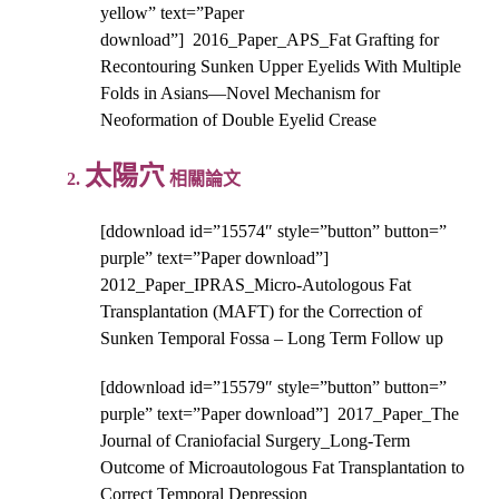
yellow” text=”Paper
download”] 2016_Paper_APS_Fat Grafting for
Recontouring Sunken Upper Eyelids With Multiple
Folds in Asians—Novel Mechanism for
Neoformation of Double Eyelid Crease
太陽穴
2.
相關論文
[ddownload id=”15574″ style=”button” button=”
purple” text=”Paper download”]
2012_Paper_IPRAS_Micro-Autologous Fat
Transplantation (MAFT) for the Correction of
Sunken Temporal Fossa – Long Term Follow up
[ddownload id=”15579″ style=”button” button=”
purple” text=”Paper download”] 2017_Paper_The
Journal of Craniofacial Surgery_Long-Term
Outcome of Microautologous Fat Transplantation to
Correct Temporal Depression