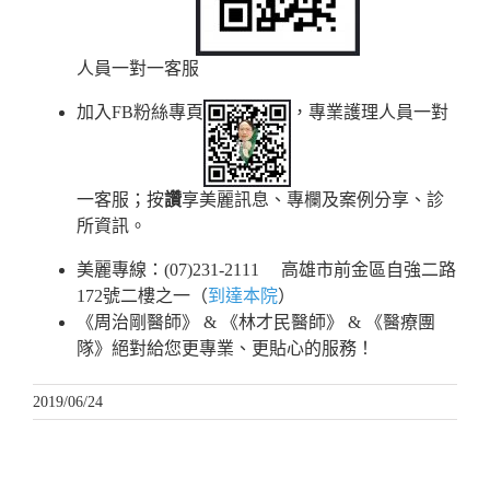
人員一對一客服
加入FB粉絲專頁
，專業護理人員一對
一客服；按
讚
享美麗訊息、專欄及案例分享、診
所資訊。
美麗專線：(07)231-2111 高雄市前金區自強二路
172號二樓之一（
到達本院
）
《周治剛醫師》 & 《林才民醫師》 & 《醫療團
隊》絕對給您更專業、更貼心的服務！
2019/06/24