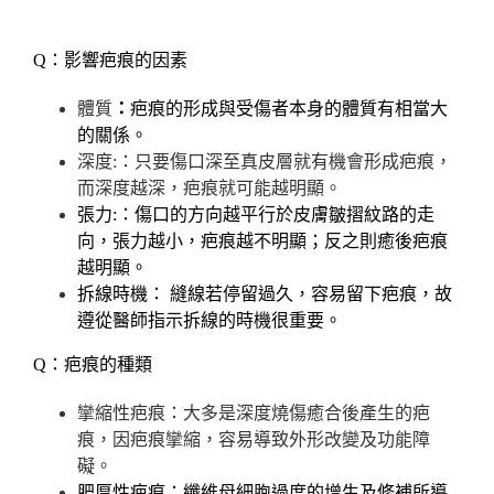
Q：影響疤痕的因素
體質
：
疤痕的形成與受傷者本身的體質有相當大
的關係。
深度:：只要傷口深至真皮層就有機會形成疤痕，
而深度越深，疤痕就可能越明顯。
張力:：傷口的方向越平行於皮膚皺摺紋路的走
向，張力越小，疤痕越不明顯；反之則癒後疤痕
越明顯。
拆線時機： 縫線若停留過久，容易留下疤痕，故
遵從醫師指示拆線的時機很重要。
Q：疤痕的種類
攣縮性疤痕：大多是深度燒傷癒合後產生的疤
痕，因疤痕攣縮，容易導致外形改變及功能障
礙。
肥厚性疤痕：纖維母細胞過度的增生及修補所導