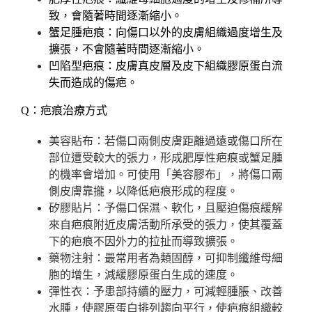
致，會隨著時間逐漸縮小。
蟹足腫疤痕：向傷口以外的皮膚組織過度增生及
擴張，不會隨著時間逐漸縮小。
凹陷型疤痕：皮膚真皮層及皮下組織膠原蛋白流
失而造成的傷疤。
Q：疤痕治療方式
美容貼布：若傷口兩側皮膚距離過遠或傷口所在
部位遭受較大的張力，形成肥厚性疤痕或蟹足腫
的機率會增加。可使用「美容膠布」，將傷口兩
側皮膚靠攏，以降低疤痕形成的程度。
矽膠貼片：予傷口保濕、軟化，且壓迫傷痕緩解
來自疤痕附近皮膚活動所承受的張力，使其覆蓋
下的疤痕不因外力的拉扯而導致擴張。
藥物注射：最常用者為類固醇，可抑制纖維母細
胞的增生，減緩膠原蛋白生成的速度。
彈性衣：予患部持續的壓力，可減輕腫脹、改善
水腫，使膠原蛋白排列趨向平行，使疤痕組織較