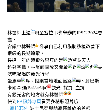
【20240919-22】林醫師受邀於塞拉耶佛IPSC 2024演講
林醫師上週
飛至塞拉耶佛舉辦的IPSC 2024會
議，
會議中林醫師
分享自己利用脂肪移植改善下
眼袋的長期追蹤，
長達十年的追蹤效果真的是
驚為天人
趁著空檔，林醫師團隊又開啟
吃吃喝喝的觀光行程
坐馬車
、搭乘當地地面鐵路
、到巴斯
卡爾森雅(Baščaršija)
觀光+採買+血拚
有觀光客的地方就有林醫師
快到
FB粉絲專頁
看更多精彩照片哦
#塞拉耶佛
-波士尼亞與赫塞哥維納的首都