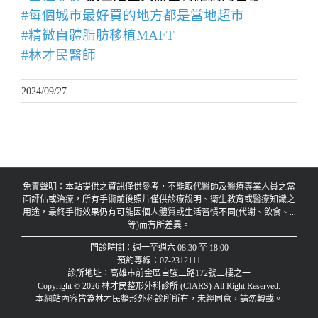
#每個城市最好買的地方都是當地超市
#精微自體脂肪移植MAFT
#林才民醫師
2024/09/27
免責聲明：本站提供之資訊僅供參考，不能取代醫師及醫療專業人員之當
面評估或治療，所有手術前後照片僅供診療說明、衛生教育或醫療知識之
用途，最終手術效果仍有可能因個人體質或生活習慣不同(代謝、飲食、...
等)而有所差異。
門診時間：週一至週六 08:30 至 18:00
預約專線：07-2312111
診所地址：高雄市前金區自強二路172號二樓之一
Copyright © 2026 林才民整形外科診所 (CIARS) All Right Reserved.
本網站內容皆為林才民整形外科診所所有，未經同意，請勿轉載。