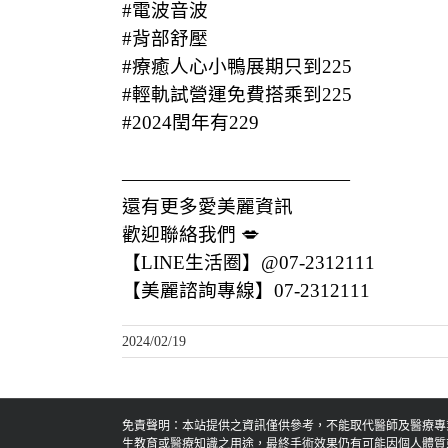
#電波音波
#背部舒壓
#療癒人心小鴨展期只到225
#輕軌試營運免費搭乘到225
#2024閏年有229
————————————
還有更多愛美麗資訊
歡迎聯絡我們 💋
【LINE生活圈】@07-2312111
【美麗諮詢專線】07-2312111
2024/02/19
免責聲明：本站提供之資訊僅供參考，不能取代醫師及醫療專
生教育或醫療知識之用途，最終手術效果仍有可能因個人體質或生