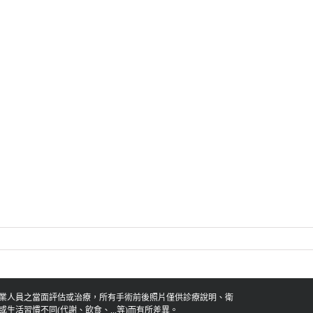
業人員之當面評估或治療，所有手術前後照片僅供診療說明、衛
活習慣不同(代謝、飲食、...等)而有所差異。