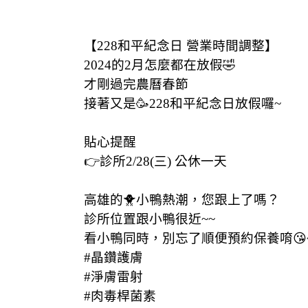
【228和平紀念日 營業時間調整】
【228和平紀念日 營業時間調整】
2024的2月怎麼都在放假🤣
才剛過完農曆春節
接著又是🥳228和平紀念日放假囉~
貼心提醒
👉診所2/28(三) 公休一天
高雄的🐥小鴨熱潮，您跟上了嗎？
診所位置跟小鴨很近~~
看小鴨同時，別忘了順便預約保養唷😘
#晶鑽護膚
#淨膚雷射
#肉毒桿菌素