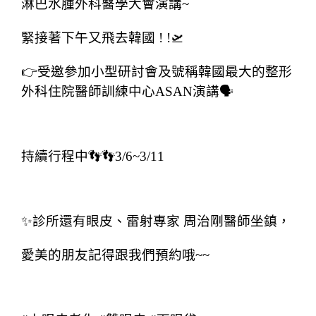
淋巴水腫外科醫學大會演講~
緊接著下午又飛去韓國 ! !🛫
👉受邀參加小型研討會及號稱韓國最大的整形
外科住院醫師訓練中心ASAN演講🗣
持續行程中👣👣3/6~3/11
✨診所還有眼皮、雷射專家 周治剛醫師坐鎮，
愛美的朋友記得跟我們預約哦~~