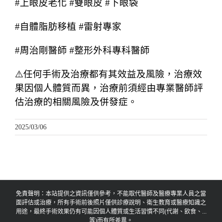
#上眼皮老化 #雙眼皮 #下眼袋
#自體脂肪移植 #雷射專家
#周治剛醫師 #整形外科專科醫師
⚠️任何手術及治療都有其效益及風險，治療效
果因個人體質而異，治療前須經由專業醫師評
估治療的相關風險及併發症。
2025/03/06
免責聲明：本站提供之資訊僅供參考，不能取代醫師及醫療專業人員之當
面評估或治療，所有手術前後照片僅供診療說明、衛生教育或醫療知識之
用途，最終手術效果仍有可能因個人體質或生活習慣不同(代謝、飲食、...
等)而有所差異。