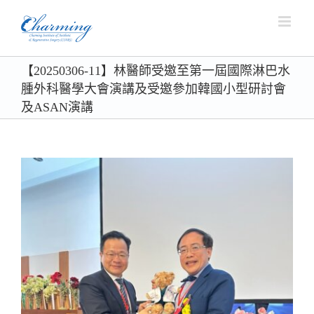
Skip
to
content
【20250306-11】林醫師受邀至第一屆國際淋巴水
腫外科醫學大會演講及受邀參加韓國小型研討會
及ASAN演講
View
Larger
Image