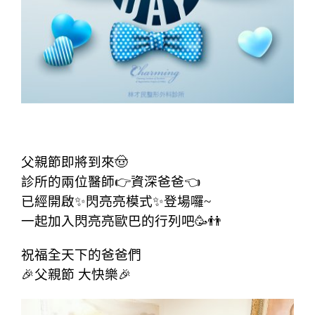
2022祝福全天下的爸爸們~父親節快樂
父親節即將到來🤠
診所的兩位醫師👉資深爸爸👈
已經開啟✨閃亮亮模式✨登場囉~
一起加入閃亮亮歐巴的行列吧🥳👬
祝福全天下的爸爸們
🎉父親節 大快樂🎉