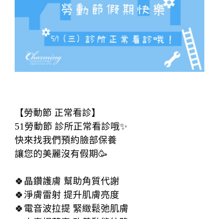
51勞動節 正常看診
【勞動節 正常看診】
51勞動節 診所正常看診哦✨
快來找我們預約臉部保養
讓您的美麗沒有假期🥳
🍀晶鑽護膚 幫助角質代謝
🍀淨膚雷射 提升肌膚亮度
🍀電音波拉提 緊緻鬆弛肌膚