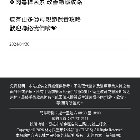
🍀肉毒桿菌素 改善動態紋路
還有更多😍母親節保養攻略
歡迎聯絡我們唷💝
2024/04/30
免責聲明：本站提供之資訊僅供參考，不能取代醫師及醫療專業人員之當
面評估或治療，所有手術前後照片僅供診療說明、衛生教育或醫療知識之
用途，最終手術效果仍有可能因個人體質或生活習慣不同(代謝、飲食、...
等)而有所差異。
門診時間：週一至週六 08:30 至 18:00
預約專線：07-2312111
診所地址：高雄市前金區自強二路172號二樓之一
Copyright © 2026 林才民整形外科診所 (CIARS) All Right Reserved.
本網站內容皆為林才民整形外科診所所有，未經同意，請勿轉載。