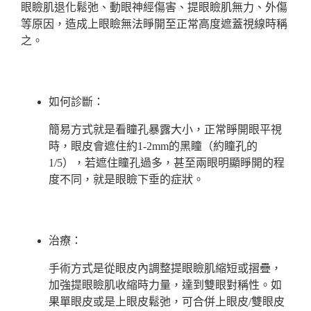
眼瞼肌退化鬆弛、動眼神經傷害、提眼瞼肌無力、外傷
等原因，造成上眼瞼無法睜開至正常高度遮蓋視線時稱
之。
如何診斷：
簡易方式就是看瞳孔暴露大小，正常睜開眼平視
時，眼皮會遮住約1-2mm的黑瞳（約瞳孔的
1/5），若遮住瞳孔過多，甚至兩眼明顯睜開的程
度不同，就是眼瞼下垂的症狀。
治療：
手術方式是從眼皮內調整提眼瞼肌縮短或摺疊，
加強提眼瞼肌收縮時力量，達到雙眼對稱性。如
果單眼皮或是上眼皮鬆弛，可合併上眼皮/雙眼皮