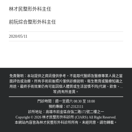
林才民整形外科主任
前阮綜合整形外科主任
2020/05/11
免責聲明：本站提供之資訊僅供參考，不能取代醫師及醫療專業人員之當
面評估或治療，所有手術前後照片僅供診療說明、衛生教育或醫療知識之
用途，最終手術效果仍有可能因個人體質或生活習慣不同(代謝、飲食、...
等)而有所差異。
門診時間：週一至週六 08:30 至 18:00
預約專線：07-2312111
診所地址：高雄市前金區自強二路172號二樓之一
Copyright © 2026 林才民整形外科診所 (CIARS) All Right Reserved.
本網站內容皆為林才民整形外科診所所有，未經同意，請勿轉載。