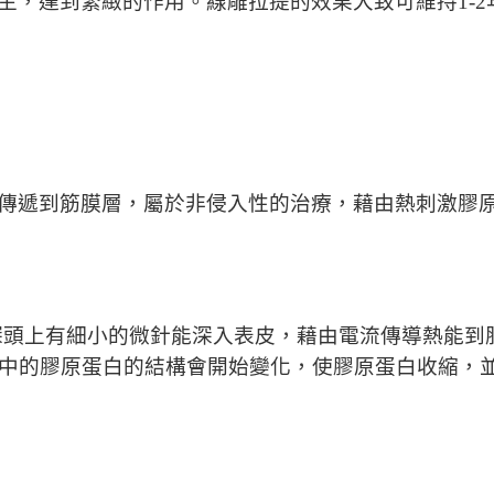
生，達到緊緻的作用。線雕拉提的效果大致可維持1-2
傳遞到筋膜層，屬於非侵入性的治療，藉由熱刺激膠
電波)，探頭上有細小的微針能深入表皮，藉由電流傳導熱
層中的膠原蛋白的結構會開始變化，使膠原蛋白收縮，