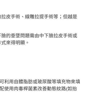
臉拉皮手術、線雕拉提手術等；但越是
下臉的垂墜問題需由中下臉拉皮手術或
方式來得明顯。
，可利用自體脂肪或玻尿酸等填充物來填
配使用肉毒桿菌素改善動態紋路(如抬