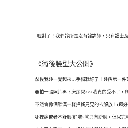
喔對了！我們診所是沒有諮詢師，只有護士及
《術後臉型大公開》
然後我睡一覺起來…手術就好了！
睡醒第一件
要拍一張照片再下床尿尿>>>
我真的受不了，
不然會像個醉漢一樣搖搖晃晃的去解放！(還
哪裡
痛或者不舒服(好啦~就只有膀胱，但尿完