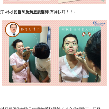
了-
林才民醫師及黃昱豪醫師
(有神快拜！！)
》