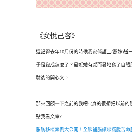
【精微自體脂肪移植】苦命小護士變身摩登俏
《女悅己容》
還記得去年10月份的時候我家俏護士(蕎妹)送
子
是變成怎麼
了？最近她有感而發地寫了自體
驗後的開心文。
那來回顧一下之前的我吧~(真的很想把以前的
點我看文章?
脂肪移植案例大公開！全臉補脂讓您擺脫苦命