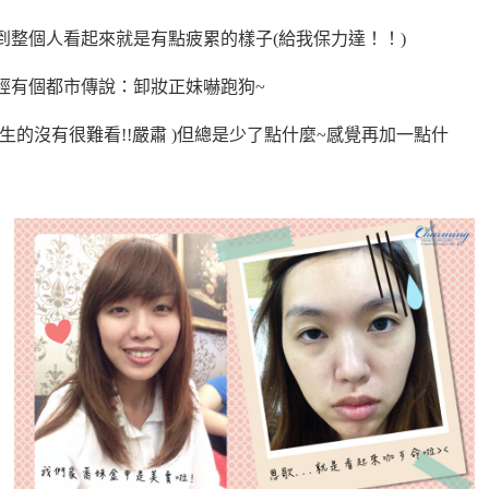
到整個人看起來就是有點疲累的樣子(給我保力達！！)
經有個都市傳說：卸妝正妹嚇跑狗~
的沒有很難看!!嚴肅 )但總是少了點什麼~
感覺再加一點什