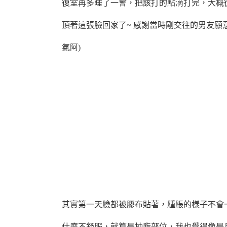
復室
再多睡了一會，把該打的點滴打完，大概從
頂著
這張臉回家了~ 感謝當時剛交往的男友願
氣
阿)
其實第一天臉都被膠布貼著，腫脹的樣子不會
什麼不舒服，就算是抽脂部位，我也覺得像是