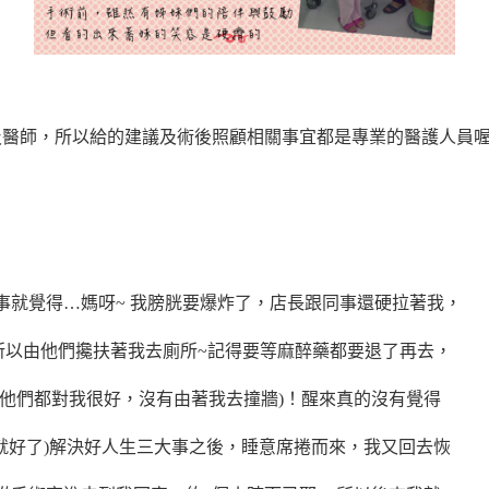
醫師，所以給的建議及術後照顧相關事宜都是專業的醫護人員喔(
事就覺得…媽呀~ 我膀胱要爆炸了，店長跟同事還硬拉著我，
所以由他們攙扶著我去廁所~記得要等麻醉藥都要退了再去，
好他們都對我很好，沒有由著我去撞牆)！醒來真的沒有覺得
就好了)解決好人生三大事之後，睡意席捲而來，我又回去恢