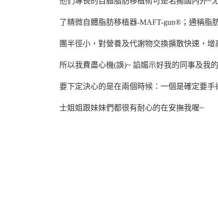
他們專長的自體脂肪移植術可是名揚國內外~尤
了精微自體脂肪移植器-MAFT-gun®；通
團半徑小，對營養及代謝物交換擴散快速，增
所以我費盡心機(誤)~ 諂媚示好我的同事及
要下定決心的是在兩個時候：一個是確定要手
士姐姐跟妹妹們都很有耐心的在安撫我喔~