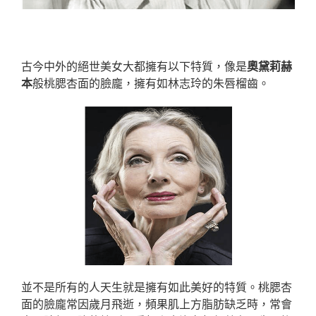
【精微自體脂肪—豐額】給您無限好運到！
古今中外的絕世美女大都擁有以下特質，像是
奧黛莉赫
本
般桃腮杏面的臉龐，擁有如林志玲的朱唇榴齒。
並不是所有的人天生就是擁有如此美好的特質。桃腮杏
面的臉龐常因歲月飛逝，頻果肌上方脂肪缺乏時，常會