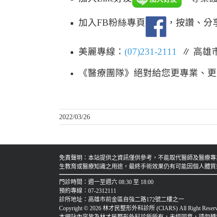
加入FB粉絲專頁
，按讚、分
美麗專線：
(07)231-2111
∥ 高雄
《醫療團隊》絕對給您更專業、更
2022/03/26
免責聲明：本站提供之資訊僅供參考，不能取代醫師及醫療專
生教育或醫療知識之用途，最終手術效果仍有可能因個人體質或生
門診時間：週一至週六 08:30 至 18:00
預約專線：07-2312111
診所地址：高雄市前金區自強二路172號二樓之一
Copyright © 2026 林才民整形外科診所 (CIARS) All Right Reserv
本網站內容皆為林才民整形外科診所所有，未經同意，請勿轉