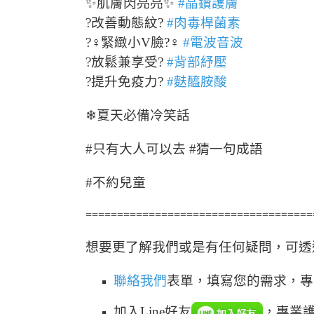
✨肌膚閃亮亮✨
#晶鑽護膚
?改善動態紋?
#肉毒桿菌素
?‍♀️緊緻小V臉?‍♀️
#電波音波
?放鬆兼享受?
#背部紓壓
?提升免疫力?
#麩醯胺酸
❄
夏天必備冷笑話
#只有大人可以去 #猜一句成語
#不約兒童
====================================
想要更了解我們或是有任何疑問，可透
聯絡我們
表單，填寫您的需求，專
加入Line好友
，專業