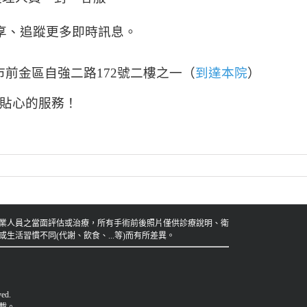
享、追蹤更多即時訊息。
市前金區自強二路172號二樓之一（
到達本院
）
貼心的服務！
業人員之當面評估或治療，所有手術前後照片僅供診療說明、衛
活習慣不同(代謝、飲食、...等)而有所差異。
ed.
載。